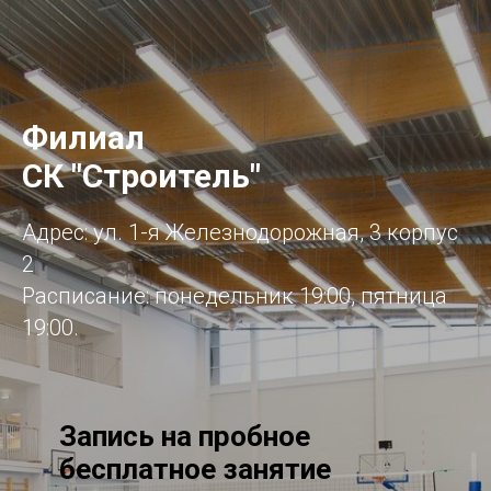
Филиал
СК "Строитель"
Адрес: ул. 1-я Железнодорожная, 3 корпус
2
Расписание: понедельник 19:00, пятница
19:00.
Запись на пробное
бесплатное занятие